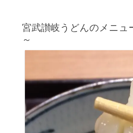
宮武讃岐うどんのメニュ
～