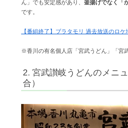
ん」でも安定感があり、
釜揚げでなく「
です。
【番組終了】ブラタモリ 過去放送のロケ
※香川の有名個人店「宮武うどん」「宮
宮武讃岐うどんのメニ
合）