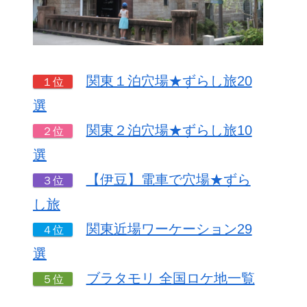
関東１泊穴場★ずらし旅20
１位
選
関東２泊穴場★ずらし旅10
２位
選
【伊豆】電車で穴場★ずら
３位
し旅
関東近場ワーケーション29
４位
選
ブラタモリ 全国ロケ地一覧
５位