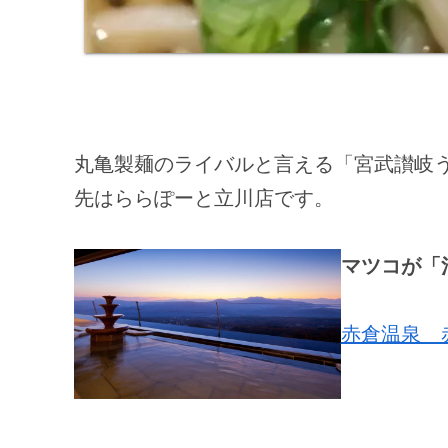
丸亀製麺のライバルと言える「宮武讃岐
先はららぽーと立川店です。
マツコが「
赤倉温泉 