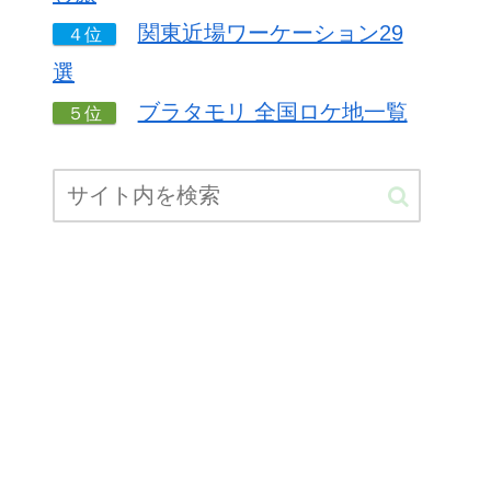
関東近場ワーケーション29
４位
選
ブラタモリ 全国ロケ地一覧
５位