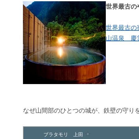
世界最古の
世界最古の
山温泉 慶
なぜ山間部のひとつの城が、鉄壁の守り