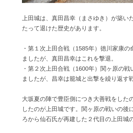
上田城は、真田昌幸（まさゆき）が築い
たって退けた歴史があります。
・第１次上田合戦（1585年）徳川家康の
ましたが、真田昌幸はこれを撃退。
・第２次上田合戦（1600年）関ヶ原の戦
ましたが、昌幸は籠城と出撃を繰り返す
大坂夏の陣で豊臣側につき大善戦をした
したのが上田城です。関ヶ原の戦いの後に
ろから仙石氏が再建した２代目の上田城