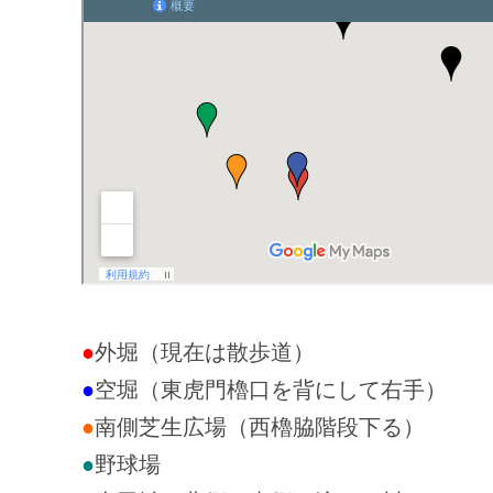
●
外堀（現在は散歩道）
●
空堀（東虎門櫓口を背にして右手）
●
南側芝生広場（西櫓脇階段下る）
●
野球場