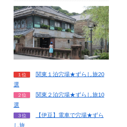
関東１泊穴場★ずらし旅20
１位
選
関東２泊穴場★ずらし旅10
２位
選
【伊豆】電車で穴場★ずら
３位
し旅