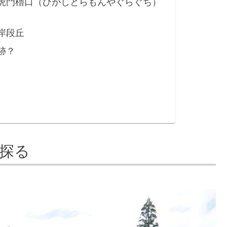
虎門櫓口（ひがしとらもんやぐらぐち）
岸段丘
跡？
探る