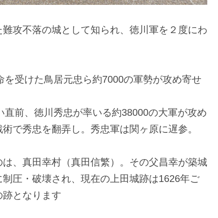
た難攻不落の城として知られ、徳川軍を２度にわ
命を受けた鳥居元忠ら約7000の軍勢が攻め寄せ
い直前、徳川秀忠が率いる約38000の大軍が攻め
戦術で秀忠を翻弄し。秀忠軍は関ヶ原に遅参。
のは、真田幸村（真田信繁）。その父昌幸が築城
制圧・破壊され、現在の上田城跡は1626年ご
の跡となります