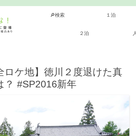
🔎検索
１泊
２泊
全ロケ地】徳川２度退けた真
 #SP2016新年