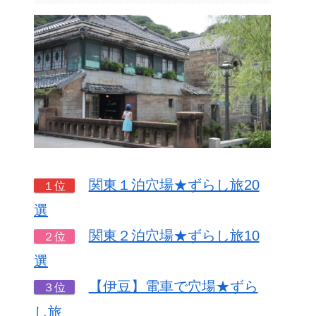
関東１泊穴場★ずらし旅20
１位
選
関東２泊穴場★ずらし旅10
２位
選
【伊豆】電車で穴場★ずら
３位
し旅