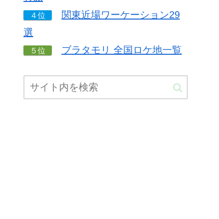
関東近場ワーケーション29
４位
選
ブラタモリ 全国ロケ地一覧
５位