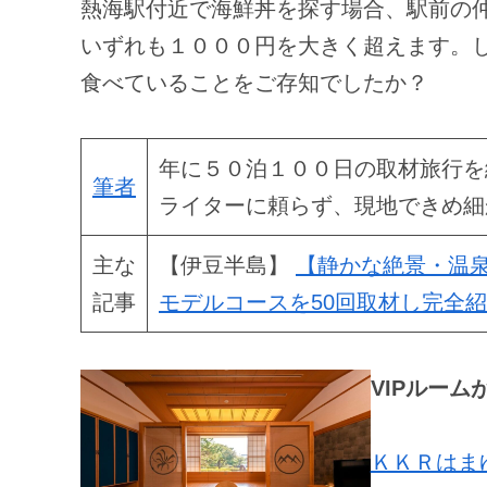
熱海駅付近で海鮮丼を探す場合、駅前の
いずれも１０００円を大きく超えます。
食べていることをご存知でしたか？
年に５０泊１００日の取材旅行を
筆者
ライターに頼らず、現地できめ細
主な
【伊豆半島】
【静かな絶景・温
記事
モデルコースを50回取材し完全
VIPルー
ＫＫＲはま