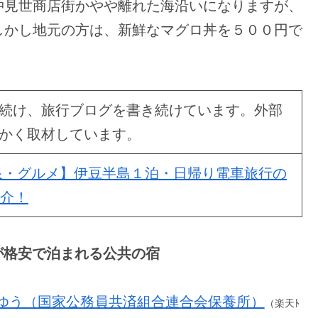
仲見世商店街かやや離れた海沿いになりますが、
しかし地元の方は、新鮮なマグロ丼を５００円で
続け、旅行ブログを書き続けています。外部
かく取材しています。
泉・グルメ】伊豆半島１泊・日帰り電車旅行の
紹介！
ムが格安で泊まれる公共の宿
ゆう（国家公務員共済組合連合会保養所）
（楽天ﾄ