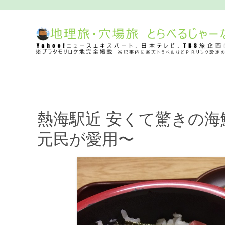
熱海駅近 安くて驚きの
元民が愛用〜