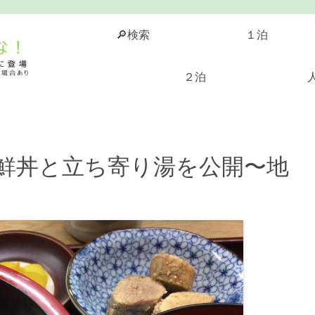
🔎検索
１泊
２泊
海鮮丼と立ち寄り湯を公開〜地