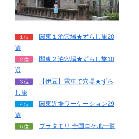
関東１泊穴場★ずらし旅20
１位
選
関東２泊穴場★ずらし旅10
２位
選
【伊豆】電車で穴場★ずら
３位
し旅
関東近場ワーケーション29
４位
選
ブラタモリ 全国ロケ地一覧
５位