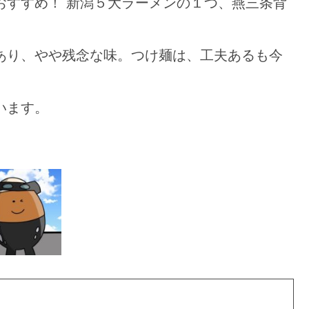
おすすめ！ 新潟５大ラーメンの１つ、燕三条背
あり、やや残念な味。つけ麺は、工夫あるも今
います。