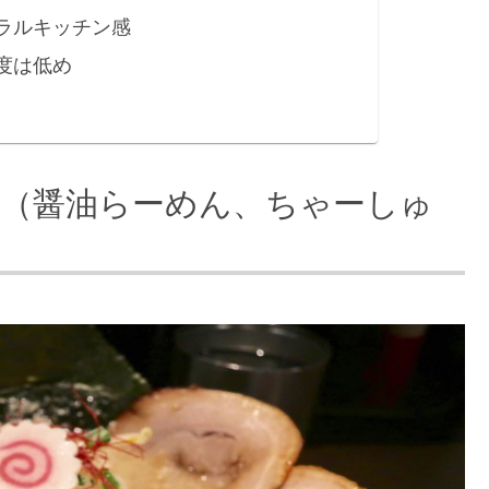
ラルキッチン感
度は低め
系（醤油らーめん、ちゃーしゅ