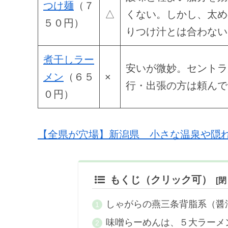
つけ麺
（７
△
くない。しかし、太め
５０円）
りつけ汁とは合わない
煮干しラー
安いが微妙。セントラ
メン
（６５
×
行・出張の方は頼んで
０円）
【全県が穴場】新潟県 小さな温泉や隠
もくじ（クリック可）
しゃがらの燕三条背脂系（醤
味噌らーめんは、５大ラーメ