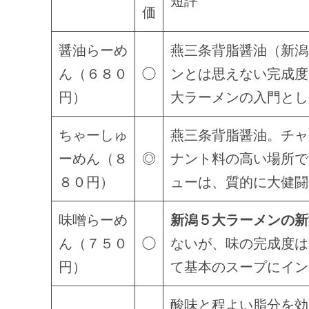
短評
価
醤油らーめ
燕三条背脂醤油（新潟
ん（６８０
◯
ンとは思えない完成度
円）
大ラーメンの入門とし
ちゃーしゅ
燕三条背脂醤油。チャ
ーめん（８
◎
ナント料の高い場所で
８０円）
ューは、質的に大健闘
味噌らーめ
新潟５大ラーメンの新
ん（７５０
◯
ないが、味の完成度は
円）
て基本のスープにイン
酸味と程よい脂分を効