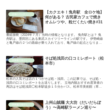
違いは？ とらべるじゃーな！ 諏訪湖のある上諏訪駅は、...
【カクエキ！曳舟駅 全ロケ地】
近場のランチ（by旅行ブログ）
何がある？ 古民家カフェで焼き
オムレツや、粒だくたい焼き#31
番組放映（2024年７月）当時の情報となります。 曳舟駅とは？ 曳
舟駅は、墨田区にある東武スカイツリーラインの駅です。 伊勢崎線
と亀戸線の２つの路線が乗り入れており、亀戸線の起点となりま
す。駅名は、かつて駅周辺を流れていた「曳舟川」に由来し...
そば処浅田の口コミレポート（松
関東圏穴場ずらし旅
本市）
松本の人気そば店の１つがそば処・浅田。この記事では、そば処・
浅田の口コミレポートをお送りします。 立地内観おすすめ度筆者の
再訪はそば処浅田◯松本駅徒歩１５分かバス。松本市美術館（草間
彌生）へ徒歩数分◯無駄のない内観だが相席前提◎全てのバラン...
上州山賊麺 大大坊（だいだらぼ
関東圏穴場ずらし旅
う）〜高崎駅ラーメン巡り〜