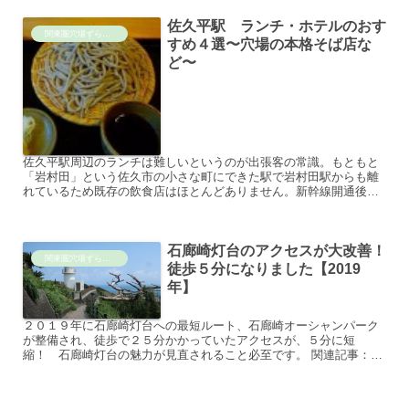
佐久平駅 ランチ・ホテルのおす
関東圏穴場ずらし旅
すめ４選〜穴場の本格そば店な
ど〜
佐久平駅周辺のランチは難しいというのが出張客の常識。もともと
「岩村田」という佐久市の小さな町にできた駅で岩村田駅からも離
れているため既存の飲食店はほとんどありません。新幹線開通後も
できるのはファミレスばかりという状況ですが、おすすめの店を
発...
石廊崎灯台のアクセスが大改善！
関東圏穴場ずらし旅
徒歩５分になりました【2019
年】
２０１９年に石廊崎灯台への最短ルート、石廊崎オーシャンパーク
が整備され、徒歩で２５分かかっていたアクセスが、５分に短
縮！ 石廊崎灯台の魅力が見直されること必至です。 関連記事：
【現地取材ブログ】南伊豆おすすめ観光スポットランキングの自信
作で...