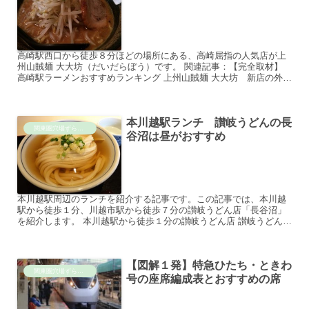
高崎駅西口から徒歩８分ほどの場所にある、高崎屈指の人気店が上
州山賊麺 大大坊（だいだらぼう）です。 関連記事：【完全取材】
高崎駅ラーメンおすすめランキング 上州山賊麺 大大坊 新店の外観
１杯飲み屋風の狭小店舗から、きれいで以前よりは大き...
本川越駅ランチ 讃岐うどんの長
関東圏穴場ずらし旅
谷沼は昼がおすすめ
本川越駅周辺のランチを紹介する記事です。この記事では、本川越
駅から徒歩１分、川越市駅から徒歩７分の讃岐うどん店「長谷沼」
を紹介します。 本川越駅から徒歩１分の讃岐うどん店 讃岐うどん店
の長谷沼は、時の鐘や蔵の町への観光にも便利な西武線の本川...
【図解１発】特急ひたち・ときわ
関東圏穴場ずらし旅
号の座席編成表とおすすめの席