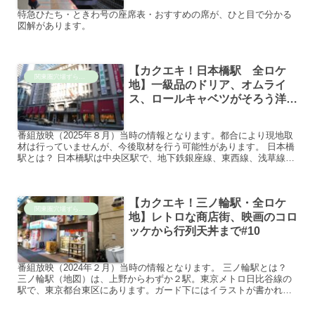
特急ひたち・ときわ号の座席表・おすすめの席が、ひと目で分かる
図解があります。
【カクエキ！日本橋駅 全ロケ
関東圏穴場ずらし旅
地】一級品のドリア、オムライ
ス、ロールキャベツがそろう洋食
激戦区#82
番組放映（2025年８月）当時の情報となります。都合により現地取
材は行っていませんが、今後取材を行う可能性があります。 日本橋
駅とは？ 日本橋駅は中央区駅で、地下鉄銀座線、東西線、浅草線の
３路線が乗り入れる交通の要所で、東京のビジネスや商業...
【カクエキ！三ノ輪駅・全ロケ
関東圏穴場ずらし旅
地】レトロな商店街、映画のコロ
ッケから行列天丼まで#10
番組放映（2024年２月）当時の情報となります。 三ノ輪駅とは？
三ノ輪駅（地図）は、上野からわずか２駅。東京メトロ日比谷線の
駅で、東京都台東区にあります。ガード下にはイラストが書かれて
います。 すぐそば（徒歩３分）の三ノ輪橋みのわばし駅は...