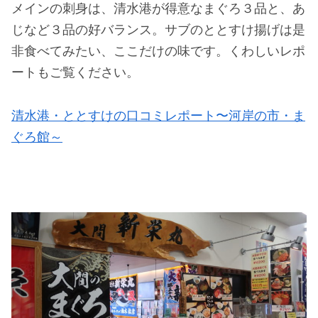
メインの刺身は、清水港が得意なまぐろ３品と、あ
じなど３品の好バランス。サブのととすけ揚げは是
非食べてみたい、ここだけの味です。くわしいレポ
ートもご覧ください。
清水港・ととすけの口コミレポート〜河岸の市・ま
ぐろ館～