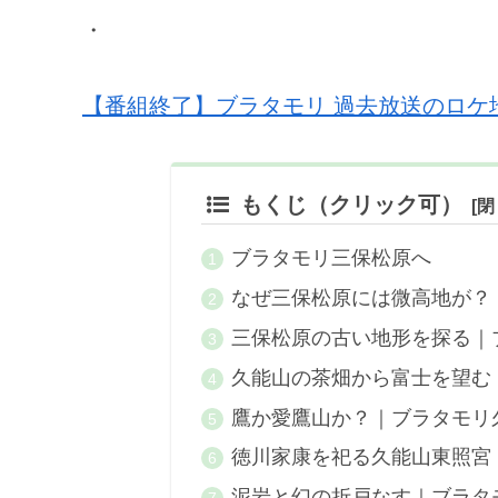
・
【番組終了】ブラタモリ 過去放送のロケ
もくじ（クリック可）
ブラタモリ三保松原へ
なぜ三保松原には微高地が？
三保松原の古い地形を探る｜
久能山の茶畑から富士を望む
鷹か愛鷹山か？｜ブラタモリ
徳川家康を祀る久能山東照宮
泥岩と幻の折戸なす｜ブラタ