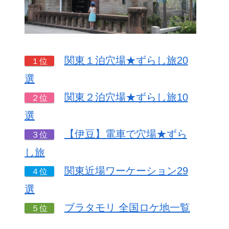
関東１泊穴場★ずらし旅20
１位
選
関東２泊穴場★ずらし旅10
２位
選
【伊豆】電車で穴場★ずら
３位
し旅
関東近場ワーケーション29
４位
選
ブラタモリ 全国ロケ地一覧
５位