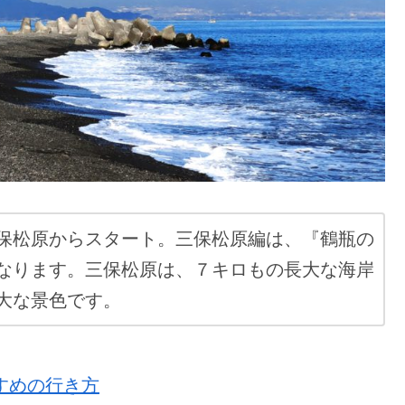
保松原からスタート。三保松原編は、『鶴瓶の
なります。三保松原は、７キロもの長大な海岸
大な景色です。
すめの行き方