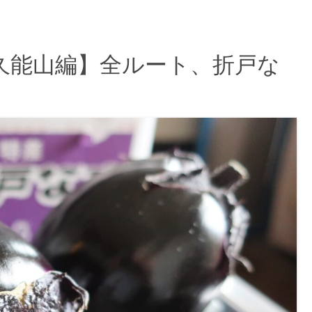
久能山編】全ルート、折戸な
p