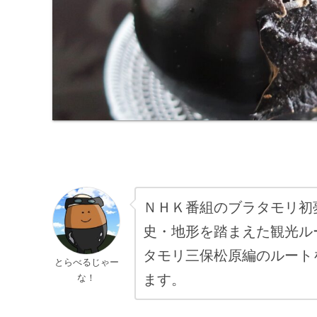
ＮＨＫ番組のブラタモリ初
史・地形を踏まえた観光ル
タモリ三保松原編のルート
とらべるじゃー
ます。
な！