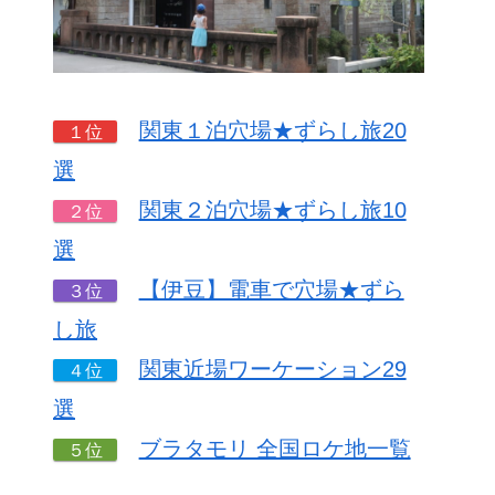
関東１泊穴場★ずらし旅20
１位
選
関東２泊穴場★ずらし旅10
２位
選
【伊豆】電車で穴場★ずら
３位
し旅
関東近場ワーケーション29
４位
選
ブラタモリ 全国ロケ地一覧
５位