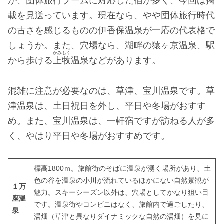
が、団体旅行ブームに対応した宿が多く、今回は掲
載を見送っています。現在なら、やや団体旅行時代
の古さを感じるものの伊香保温泉が一応の代表格で
しょうか。また、穴場なら、湖畔の猿ヶ京温泉、駅
かみもく
から歩ける
上牧
温泉などがあります。
混雑に注意が必要なのは、草津、宝川温泉です。草
津温泉は、土日祝日を外し、平日や冬場がおすす
め。また、宝川温泉は、一軒宿ですが訪ねる人が多
く、やはり平日や冬場がおすすめです。
標高1800ｍ。旅館街のそばに温泉が湧く場所があり、土
色の谷を温泉の小川が流れているほかにない自然景観が
１万
魅力。スキーシーズン以外は、穴場としてかなり狙い目
座温
です。温泉街やコンビニはなく、旅館内で過ごしたり、
泉
湯畑（草津と異なりダイナミックな自然の湯畑）を見に