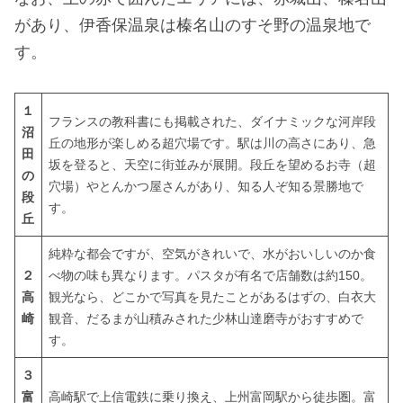
があり、伊香保温泉は榛名山のすそ野の温泉地で
す。
１
フランスの教科書にも掲載された、ダイナミックな河岸段
沼
丘の地形が楽しめる超穴場です。駅は川の高さにあり、急
田
坂を登ると、天空に街並みが展開。段丘を望めるお寺（超
の
穴場）やとんかつ屋さんがあり、知る人ぞ知る景勝地で
段
す。
丘
純粋な都会ですが、空気がきれいで、水がおいしいのか食
２
べ物の味も異なります。パスタが有名で店舗数は約150。
高
観光なら、どこかで写真を見たことがあるはずの、白衣大
崎
観音、だるまが山積みされた少林山達磨寺がおすすめで
す。
３
富
高崎駅で上信電鉄に乗り換え、上州富岡駅から徒歩圏。富