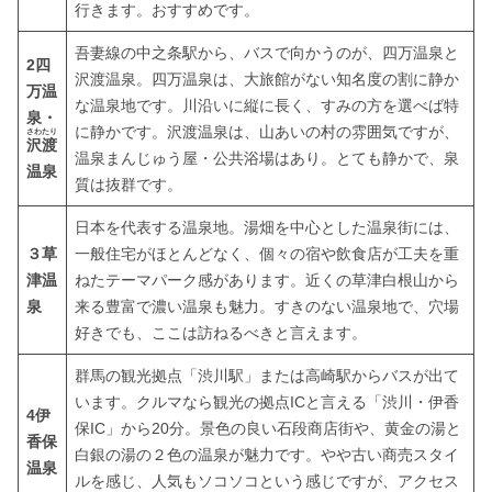
行きます。おすすめです。
吾妻線の中之条駅から、バスで向かうのが、四万温泉と
2
四
沢渡温泉。四万温泉は、大旅館がない知名度の割に静か
万温
な温泉地です。川沿いに縦に長く、すみの方を選べば特
泉・
に静かです。沢渡温泉は、山あいの村の雰囲気ですが、
さわたり
沢渡
温泉まんじゅう屋・公共浴場はあり。とても静かで、泉
温泉
質は抜群です。
日本を代表する温泉地。湯畑を中心とした温泉街には、
３
草
一般住宅がほとんどなく、個々の宿や飲食店が工夫を重
津温
ねたテーマパーク感があります。近くの草津白根山から
泉
来る豊富で濃い温泉も魅力。すきのない温泉地で、穴場
好きでも、ここは訪ねるべきと言えます。
群馬の観光拠点「渋川駅」または高崎駅からバスが出て
います。クルマなら観光の拠点ICと言える「渋川・伊香
4
伊
保IC」から20分。景色の良い石段商店街や、黄金の湯と
香保
白銀の湯の２色の温泉が魅力です。やや古い商売スタイ
温泉
ルを感じ、人気もソコソコという感じですが、アクセス