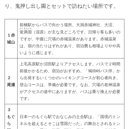
り、鬼押し出し園とセットで訪ねたい場所です。
前橋駅からバスで向かう場所。大洞赤城神社、大沼、
かくまんぶち
覚満淵
（湿原）が主な見どころです。日帰り客も多いの
１赤
ですが、中腹に穴場の赤城温泉があります。赤城温泉
城山
は、宿の当たりはずれがあり、宿泊費も相場よりやや高
いように感じます。
上毛高原駅か沼田駅よりアクセスします。バスで２時間
前後かかるため、宿泊がおすすめ。「鳩待峠バス停」か
２
ら出発するいくつかのハイキングコースが初心者向き。
尾瀬
登山コースは、準備が必要です。なお、穴場の老神温泉
がアクセスの途中にありますが、バスは乗り換えが必要
です。
３
もぐ
日本一のもぐら駅でおなじみの土合駅は、「国境のトン
ら
ネルを超えるとそこは雪国だった」の舞台とされるトン