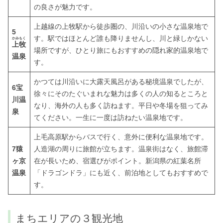
の良さが魅力です。
上越線の上牧駅から徒歩圏の、川沿いの小さな温泉地で
5
す。駅ではほとんど誰も降りませんし、川と緑しかない
かみもく
上牧
場所ですが、ひとり旅にもおすすめの隠れ家的温泉地で
温泉
す。
かつては川沿いに大露天風呂がある秘境温泉でしたが、
6
宝
徐々にそのたぐいまれな魅力は多くの人の知るところと
川温
なり、海外の人も多く訪ねます。平日や冬場を狙ってみ
泉
てください。一生に一度は訪ねたい温泉地です。
上毛高原駅からバスで行く、意外に便利な温泉地です。
7
猿
人造湖の周りに旅館が立ちます。温泉街はなく、旅館滞
ヶ京
在が長いため、宿選びがポイント。新潟県の紅葉名所
温泉
「ドラゴンドラ」にも近く、前泊地としてもおすすめで
す。
まちエリアの３観光地