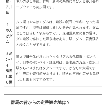
駅・
ネルの少し手前。群馬・新潟の県境にそびえる谷川岳ロ
谷川
ープウェイも徒歩圏です。
岳
八ッ場（やんば）ダムは、建設の賛否で有名になった場
４
所ですが、現在は完成し新しい景色が見られます。ダム
やん
としては珍しく駅からすぐ。川原湯温泉駅の名の通り、
ばダ
ダム建設で移転した温泉地があり、駅、ダム、吾妻渓谷
ム
と歩くことができます。
５ポ
噴火で町全体が埋もれたイタリアの古代都市・ポンペ
ンペ
イ。日本のポンペイ・鎌原村は、吾妻線の万座・鹿沢口
イ・
駅からバスまたはタクシーですぐ。かなりの穴場です
鬼押
が、売店や資料館があります。噴火の溶岩が広がる鬼押
し出
し出し園もおすすめです。
し園
群馬の昔からの定番観光地は？