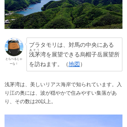
ブラタモリは、対馬の中央にある
あそう
浅茅
湾を展望できる烏帽子岳展望所
とらべるじゃ
を訪ねます。（
地図
）
ーな！
浅茅湾は、美しいリアス海岸で知られています。入
り江の奥には、波が穏やかで住みやすい集落があ
り、その数は20以上。