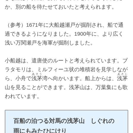
か、別の船を待たせておいたと考えられます。
（参考）1671年に大船越瀬戸が掘削され、船で通
過できるようになりました。1900年に、より広く
浅い万関瀬戸を海軍が掘削しました。
小船越は、遣唐使のルートと考えられています。ブ
ラタモリは、ミルフィーユ状の堆積岩を見学しなが
あそう
あさじ
ら、小舟で
浅茅
湾へ向かいます。船上からは、
浅茅
山を見ることができます。浅茅山は、万葉集にも歌
われています。
百船の泊つる対馬の浅茅山 しぐれの
雨にもみたひにけり