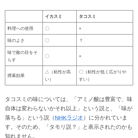
イカスミ
タコスミ
料理への使用
〇
×
味のよさ
〇
？
味で敵の目をそ
〇
×
らす
△（粘性が高
〇（粘性が低く広がりや
煙幕効果
い）
すい）
タコスミの味については、「アミノ酸は豊富で、味
自体は変わらないかそれ以上」という説と、「味が
落ちる」という説（
NHKラジオ
）に分かれていま
す。そのため、「タモリ説？」と表示されたのかも
知れません。