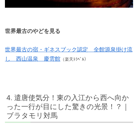
世界最古のやどを見る
世界最古の宿・ギネスブック認定 全館源泉掛け流
し 西山温泉 慶雲館
（楽天ﾄﾗﾍﾞﾙ）
遣唐使気分！東の入江から西へ向か
った一行が目にした驚きの光景！？｜
ブラタモリ対馬