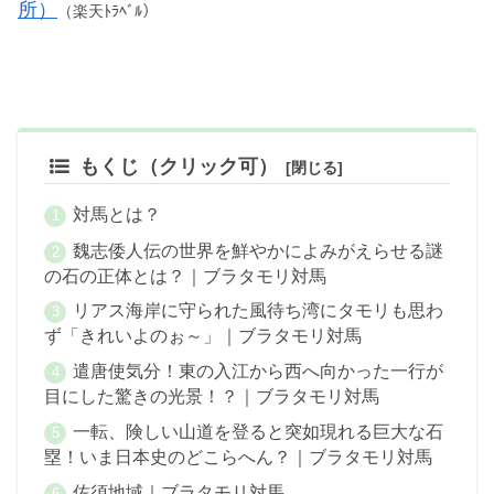
所）
（楽天ﾄﾗﾍﾞﾙ）
もくじ（クリック可）
対馬とは？
魏志倭人伝の世界を鮮やかによみがえらせる謎
の石の正体とは？｜ブラタモリ対馬
リアス海岸に守られた風待ち湾にタモリも思わ
ず「きれいよのぉ～」｜ブラタモリ対馬
遣唐使気分！東の入江から西へ向かった一行が
目にした驚きの光景！？｜ブラタモリ対馬
一転、険しい山道を登ると突如現れる巨大な石
塁！いま日本史のどこらへん？｜ブラタモリ対馬
佐須地域｜ブラタモリ対馬