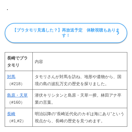
・
【ブラタモリ見逃した？】再放送予定 体験視聴もありま
す！
長崎でブラ
内容
タモリ
対馬
タモリさんが対馬を訪ね、地形や遺物から、国
（#218）
境の島の波乱万丈の歴史を探りました。
島原・天草
潜伏キリシタンと島原・天草一揆。林田アナ卒
（#160）
業の言葉。
長崎
明治以降の“長崎近代化のカギは海にあり”という
（#1,#2）
視点から、長崎の歴史を見つめます。