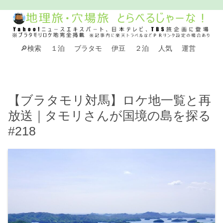
🔎検索
１泊
ブラタモ
伊豆
２泊
人気
運営
【ブラタモリ対馬】ロケ地一覧と再
放送｜タモリさんが国境の島を探る
#218