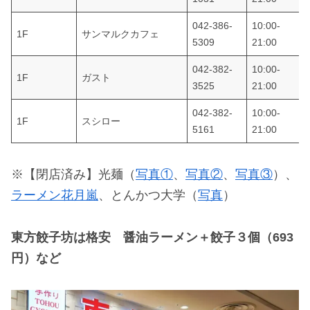
042-386-
10:00-
1F
サンマルクカフェ
5309
21:00
042-382-
10:00-
1F
ガスト
3525
21:00
042-382-
10:00-
1F
スシロー
5161
21:00
※【閉店済み】光麺（
写真①
、
写真②
、
写真③
）、
ラーメン花月嵐
、とんかつ大学（
写真
）
東方餃子坊は格安 醤油ラーメン＋餃子３個（693
円）など