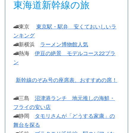
東海道新幹線の旅
🚄東京
東京駅・駅弁 安くておいしいラ
ンキング
🚄新横浜
ラーメン博物館人気
🚄熱海
伊豆の絶景 モデルコース22プラ
ン
新幹線のぞみ号の座席表、おすすめの席！
🚄三島
沼津港ランチ 地元推しの海鮮・
フライの安い店
🚄静岡
タモリさんが「どうする家康」の
舞台を探る