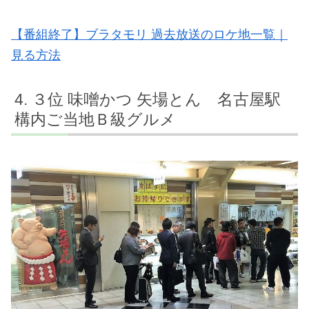
【番組終了】ブラタモリ 過去放送のロケ地一覧｜
見る方法
３位 味噌かつ 矢場とん 名古屋駅
構内ご当地Ｂ級グルメ