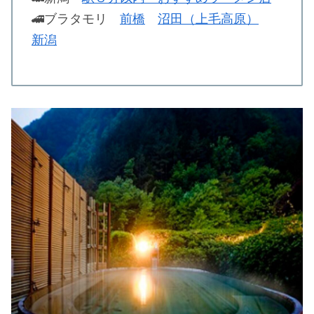
🚄ブラタモリ
前橋
沼田（上毛高原）
新潟