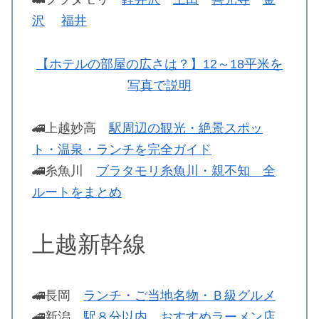
沢
福井
【ホテルの部屋の広さは？】12～18平米を
写真で説明
🚄上越妙高
駅周辺の観光・絶景スポッ
ト・温泉・ランチを完全ガイド
🚄糸魚川
ブラタモリ糸魚川・親不知 全
ルートをまとめ
上越新幹線
🚄長岡
ランチ・ご当地名物・Ｂ級グルメ
🚄新潟
駅８分以内 おすすめラーメン店