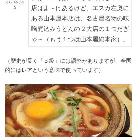
とらべるじゃ
店はよ～けあるけど、エスカ左奥に
ーな！
ある山本屋本店は、名古屋名物の味
噌煮込みうどんの２大店の１つだぎ
ゃ～（もう１つは山本屋総本家）。
（歴史が長く「Ｂ級」には語弊がありますが、全国
的にはレアという意味で使っています）