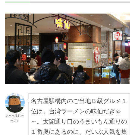
名古屋駅構内のご当地Ｂ級グルメ１
位は、台湾ラーメンの味仙だぎゃ
とらべるじゃ
～。太閤通り口のうまいもん通りの
ーな！
１番奥にあるのに、だいぶ人気を集