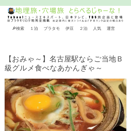
🔎検索
１泊
ブラタモ
伊豆
２泊
人気
運営
【おみゃ～】名古屋駅ならご当地Ｂ
級グルメ食べなあかんぎゃ～