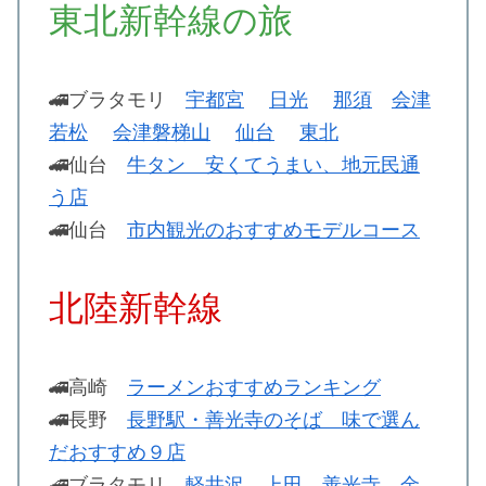
東北新幹線の旅
🚄ブラタモリ
宇都宮
日光
那須
会津
若松
会津磐梯山
仙台
東北
🚄仙台
牛タン 安くてうまい、地元民通
う店
🚄仙台
市内観光のおすすめモデルコース
北陸新幹線
🚄高崎
ラーメンおすすめランキング
🚄長野
長野駅・善光寺のそば 味で選ん
だおすすめ９店
🚄ブラタモリ
軽井沢
上田
善光寺
金