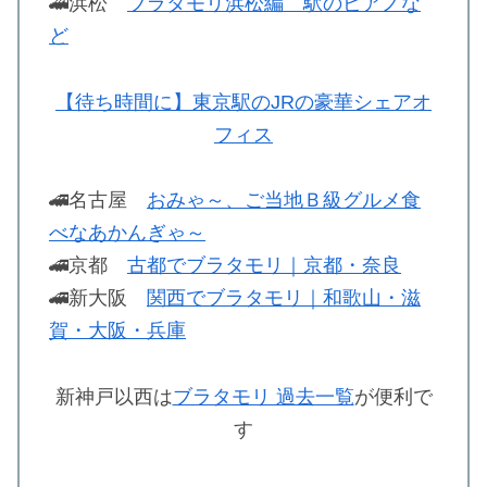
🚄浜松
ブラタモリ浜松編 駅のピアノな
ど
【待ち時間に】東京駅のJRの豪華シェアオ
フィス
🚄名古屋
おみゃ～、ご当地Ｂ級グルメ食
べなあかんぎゃ～
🚄京都
古都でブラタモリ｜京都・奈良
🚄新大阪
関西でブラタモリ｜和歌山・滋
賀・大阪・兵庫
新神戸以西は
ブラタモリ 過去一覧
が便利で
す