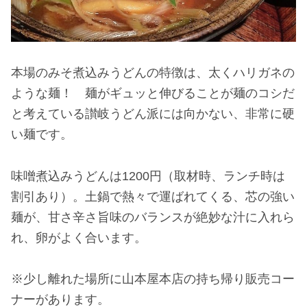
本場のみそ煮込みうどんの特徴は、太くハリガネの
ような麺！ 麺がギュッと伸びることが麺のコシだ
と考えている讃岐うどん派には向かない、非常に硬
い麺です。
味噌煮込みうどんは1200円（取材時、ランチ時は
割引あり）。土鍋で熱々で運ばれてくる、芯の強い
麺が、甘さ辛さ旨味のバランスが絶妙な汁に入れら
れ、卵がよく合います。
※少し離れた場所に山本屋本店の持ち帰り販売コー
ナーがあります。