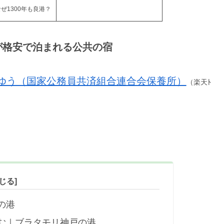
なぜ1300年も良港？
ムが格安で泊まれる公共の宿
ゆう（国家公務員共済組合連合会保養所）
（楽天ﾄ
の港
む｜ブラタモリ神戸の港