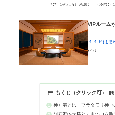
（#97）なぜ火山なしで温泉？
（#64#65）
VIPルー
ＫＫＲはま
ﾗﾍﾞﾙ）
もくじ（クリック可）
神戸港とは｜ブラタモリ神戸
明石海峡大橋と六甲の山を望