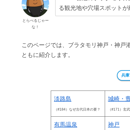
る観光地や穴場スポットが
とらべるじゃー
な！
このページでは、ブラタモリ神戸・神戸
ともに紹介します。
兵庫
淡路島
城崎・
（#184）なぜ古代日本の要？
（#171）玄
有馬温泉
神戸