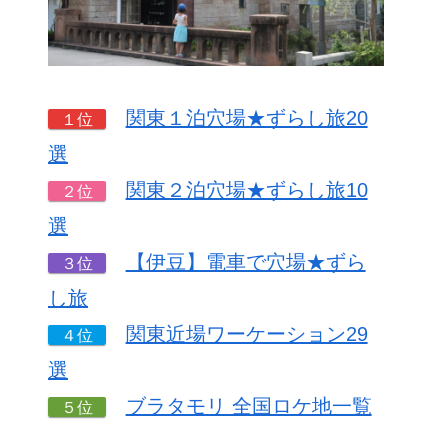
関東１泊穴場★ずらし旅20
１位
選
関東２泊穴場★ずらし旅10
２位
選
【伊豆】電車で穴場★ずら
３位
し旅
関東近場ワーケーション29
４位
選
ブラタモリ 全国ロケ地一覧
５位