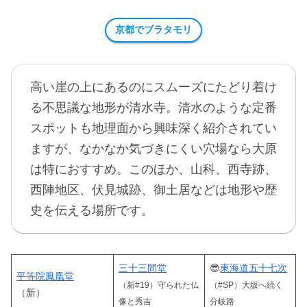
京都でブラタモリ
高い崖の上にあるのにスムーズにたどり着け
る不思議な地形が清水寺。清水のような定番
スポットも地理面から興味深く紹介されてい
ますが、なかなか気づきにくい穴場なら大原
は特におすすめ。このほか、山科、西寺跡、
西陣地区、伏見城跡、御土居などは地形や歴
史を伝える場所です。
三十三間堂
😎
東海道五十七次
平等院鳳凰堂
（新#19）守られた仏
（#SP）大坂へ続く
（新）
像と秀吉
分岐路