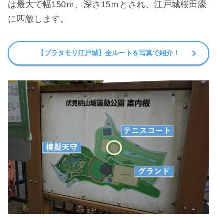
は最大で幅150ｍ、深さ15ｍとされ、江戸城桜田濠
に匹敵します。
【ブラタモリ江戸城】全ルートを写真で紹介！