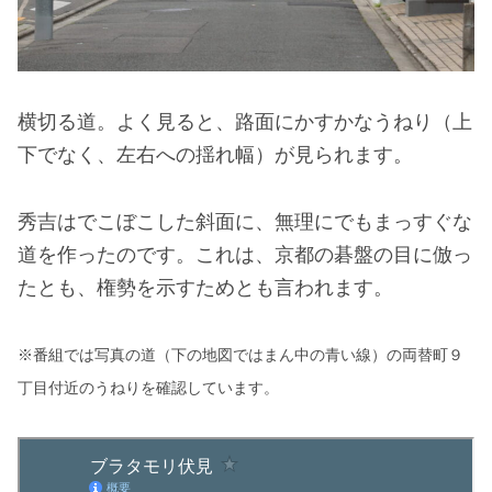
横切る道。よく見ると、路面にかすかなうねり（上
下でなく、左右への揺れ幅）が見られます。
秀吉はでこぼこした斜面に、無理にでもまっすぐな
道を作ったのです。これは、京都の碁盤の目に倣っ
たとも、権勢を示すためとも言われます。
※番組では写真の道
（
下の地図では
まん中の
青い線
）
の両替町９
丁目付近のうねりを確認しています。