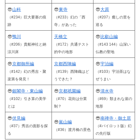
😎
山科
😎
東寺
😎
大原
（#234）巨大要塞の痕
（#233）幻の「西
（#207）癒しの里を
跡
寺」があった
巡る
😎
鴨川
天橋立
😎
比叡山編
（#206）貴船神社と納
（#172）共通テスト
（#143 144）山深い
涼川床
的中の地形
仏教の聖地
😎
京都御所編
京都西陣編
😎
宇治編
（#142）幻の
秀吉
・
聚
（#139）西陣織はど
（#103）宇治茶はな
楽第を発見！
うできた？
ぜうまい
😎
銀閣寺・東山編
😎
京都祇園編
😎
清水寺
（#102）引き算の美学
（#70）花街は分業
（#69）類まれな崖の
とは
制？
地形
😎
伏見編
😎
南禅寺・御土居
😎
嵐山編
（#37）秀吉の面影を探
（#パイロット版）幻
（#36）渡月橋の景色
る
の先行版