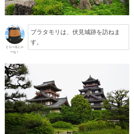
ブラタモリは、伏見城跡を訪ねま
す。
とらべるじゃ
ーな！