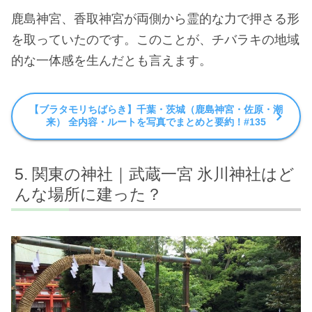
鹿島神宮、香取神宮が両側から霊的な力で押さる形
を取っていたのです。このことが、チバラキの地域
的な一体感を生んだとも言えます。
【ブラタモリちばらき】千葉・茨城（鹿島神宮・佐原・潮
来） 全内容・ルートを写真でまとめと要約！#135
関東の神社｜武蔵一宮 氷川神社はど
んな場所に建った？