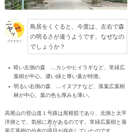
鳥居をくぐると、今度は、左右で森
の明るさが違うようです。なぜなの
ブラタモリ
でしょうか？
暗い左側の森 …カシやヒイラギなど、常緑広
葉樹が中心。濃い緑と厚い葉が特徴。
明るい右側の森 …イヌブナなど、落葉広葉樹
林が中心。葉の色も厚みも薄い。
高尾山の登山道１号路は尾根筋であり、北側と太平
洋側とで、気候に差があるのです。常緑広葉樹と落
キワ
葉広葉樹の分布の
境目
が存在していたのです。