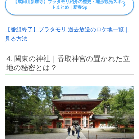
【成田山新勝寺】ブラタモリ紹介の歴史・地形観光スポッ
トまとめ｜新春Sp
【番組終了】ブラタモリ 過去放送のロケ地一覧｜
見る方法
関東の神社｜香取神宮の置かれた立
地の秘密とは？