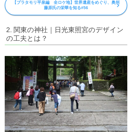
【ブラタモリ平泉編 全ロケ地】世界遺産をめぐり、奥州
藤原氏の栄華を知る#56
関東の神社｜日光東照宮のデザイン
の工夫とは？