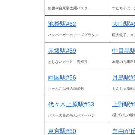
魚醬や自家製太麺パスタ
すだちそば、
池袋駅#62
大山駅#
ハンバーガーのチーズグラタン
巨大餃子、メ
赤坂駅#59
中目黒駅
とじないカツ丼、海鮮丼
本場の九州料
両国駅#56
月島駅#
ちゃんこ以外の鍋多数
もんじゃ激戦
代々木上原駅#53
上野駅#
揚げパン朝食
バター大量のあんバターパン
東京駅#50
自由が丘