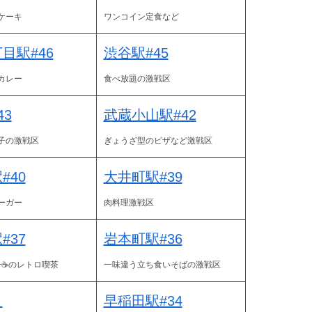
ケーキ
ワンコイン定食など
目駅#46
渋谷駅#45
カレー
食べ放題の激戦区
43
武蔵小山駅#42
子の激戦区
ぎょうざ型のピザなど激戦区
#40
大井町駅#39
ーガー
肉料理激戦区
#37
岩本町駅#36
ﾅｰ☕のレトロ喫茶
一味違う立ち食いそばの激戦区
１
早稲田駅#34