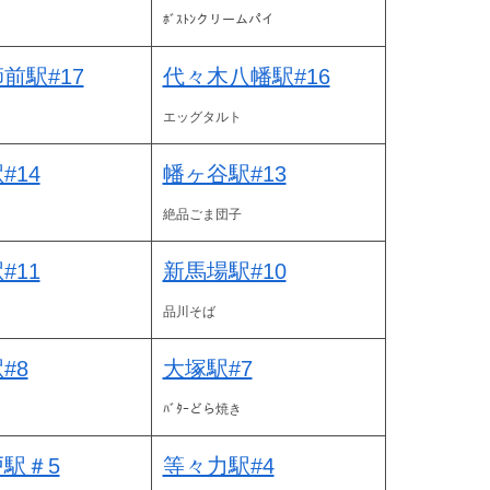
ﾎﾞｽﾄﾝクリームパイ
前駅#17
代々木八幡駅#16
ィ
エッグタルト
#14
幡ヶ谷駅#13
絶品ごま団子
#11
新馬場駅#10
品川そば
#8
大塚駅#7
ﾊﾞﾀｰどら焼き
駅＃5
等々力駅#4