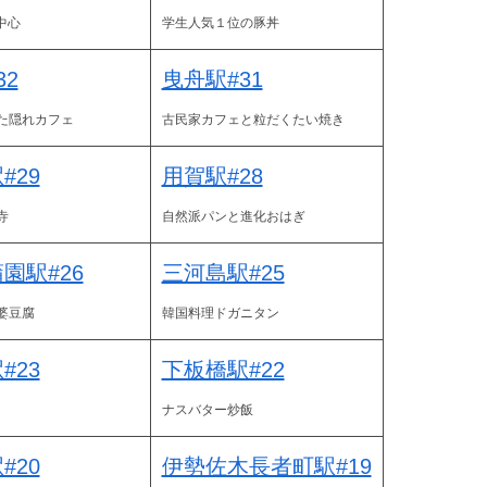
中心
学生人気１位の豚丼
32
曳舟駅#31
た隠れカフェ
古民家カフェと粒だくたい焼き
#29
用賀駅#28
寺
自然派パンと進化おはぎ
園駅#26
三河島駅#25
婆豆腐
韓国料理ドガニタン
#23
下板橋駅#22
ナスバター炒飯
#20
伊勢佐木長者町駅#19