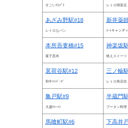
すごいｱｽﾊﾟﾗ
レトロ喫茶店
あざみ野駅#18
新井薬師
レトロなパン
ｱｰﾄキャンデ
本所吾妻橋#15
神楽坂駅
菓子昆布
映えスイーツ
茗荷谷駅#12
三ノ輪駅
和牛ﾊﾝﾊﾞｰｸﾞ
レトロ商店街
亀戸駅#9
半蔵門駅
大盛ﾁｬｰﾊﾝ
ブータン料理
馬喰町駅#6
下高井戸