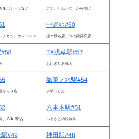
カルボナーラなど
アジ、とんかつ、から揚げ
61
中野駅#60
ンチカツ、カレーパン
担々麵
名店
、つけ麵発祥店
#58
TX浅草駅#57
理
おにぎり激戦区
55
御茶ノ水駅#54
区から３店
伊勢うどん
52
六本木駅#51
、Ado来店
ふるさと納税特集
駅#49
神田駅#48