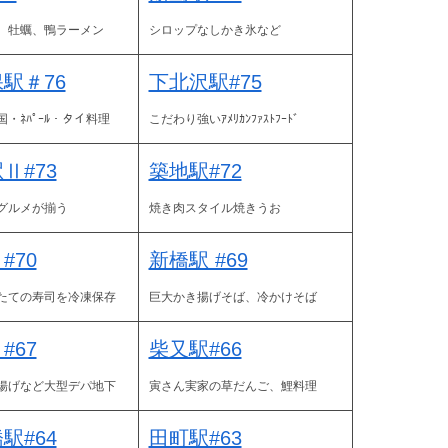
、牡蠣、鴨ラーメン
シロップなしかき氷など
駅＃76
下北沢駅#75
・ﾈﾊﾟｰﾙ・タイ料理
こだわり強いｱﾒﾘｶﾝﾌｧｽﾄﾌｰﾄﾞ
Ⅱ#73
築地駅#72
グルメが揃う
焼き肉スタイル焼きうお
#70
新橋駅 #69
たての寿司を冷凍保存
巨大かき揚げそば、冷
かけ
そば
#67
柴又駅#66
揚げなど大型デパ地下
寅さん実家の草だんご、鯉料理
駅#64
田町駅#63