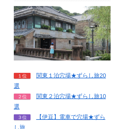
関東１泊穴場★ずらし旅20
１位
選
関東２泊穴場★ずらし旅10
２位
選
【伊豆】電車で穴場★ずら
３位
し旅