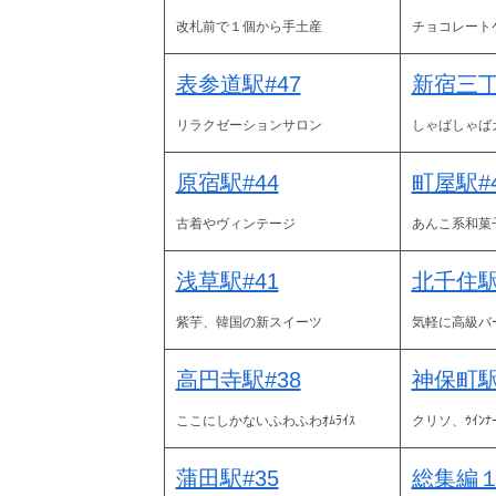
改札前で１個から手土産
チョコレート
表参道駅#47
新宿三丁
リラクゼーションサロン
しゃばしゃば
原宿駅#44
町屋駅#
古着やヴィンテージ
あんこ系和菓
浅草駅#41
北千住駅
紫芋、韓国の新スイーツ
気軽に高級バ
高円寺駅#38
神保町駅
ここにしかないふわふわｵﾑﾗｲｽ
クリソ、ｳｲﾝ
蒲田駅#35
総集編