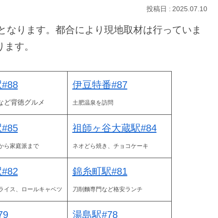
2025.07.10
報となります。都合により現地取材は行っていま
ります。
#88
伊豆特番#87
など背徳グルメ
土肥温泉を訪問
#85
祖師ヶ谷大蔵駅#84
から家庭派まで
ネオどら焼き、チョコケーキ
#82
錦糸町駅#81
ライス、ロールキャベツ
刀削麵専門など格安ランチ
79
湯島駅#78