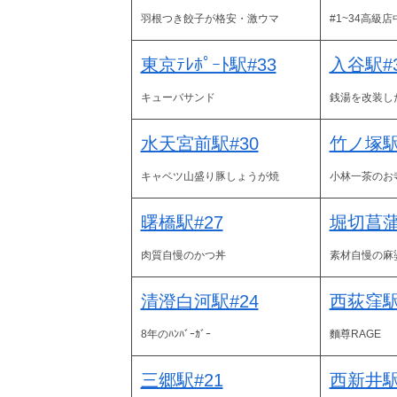
羽根つき餃子が格安・激ウマ
#1~34高級店
東京ﾃﾚﾎﾟｰﾄ駅#33
入谷駅#
キューバサンド
銭湯を改装し
水天宮前駅#30
竹ノ塚駅
キャベツ山盛り豚しょうが焼
小林一茶のお
曙橋駅#27
堀切菖蒲
肉質自慢のかつ丼
素材自慢の麻
清澄白河駅#24
西荻窪駅
8年のﾊﾝﾊﾞｰｶﾞｰ
麵尊RAGE
三郷駅#21
西新井駅