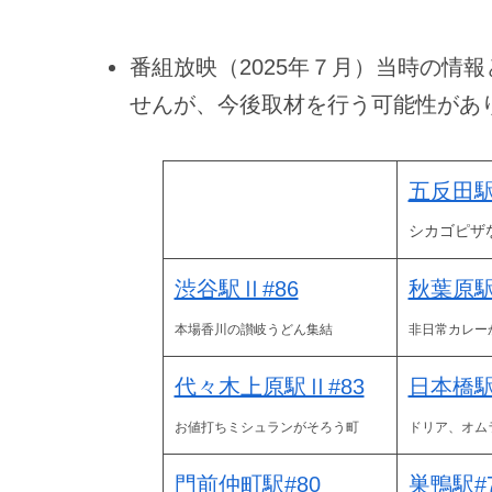
番組放映（2025年７月）当時の情
せんが、今後取材を行う可能性があ
五反田駅
シカゴピザ
渋谷駅Ⅱ#86
秋葉原駅
本場香川の讃岐うどん集結
非日常カレー
代々木上原駅Ⅱ#83
日本橋駅
お値打ちミシュランがそろう町
ドリア、オム
門前仲町駅#80
巣鴨駅#