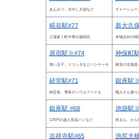
あんみつ、冷やし大福など
チャーシュー
糀谷駅#77
新大久保
工場多く町中華の激戦区
本物志向の韓国
原宿駅Ⅱ#74
神保町駅
青い玉子、リコッタなどパンケーキ
格安の北海道
経堂駅#71
銀座駅Ⅱ
肉定食、博多のソウルフードも
職人さん握り
銀座駅 #68
池袋駅Ⅱ
120円の超人気塩パンなど
肉まん、から
吉祥寺駅#65
池尻大橋