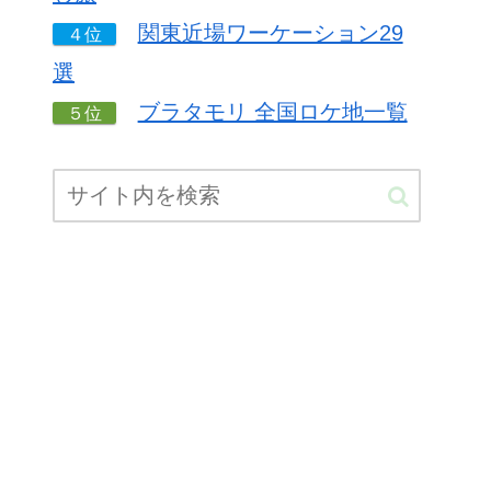
関東近場ワーケーション29
４位
選
ブラタモリ 全国ロケ地一覧
５位