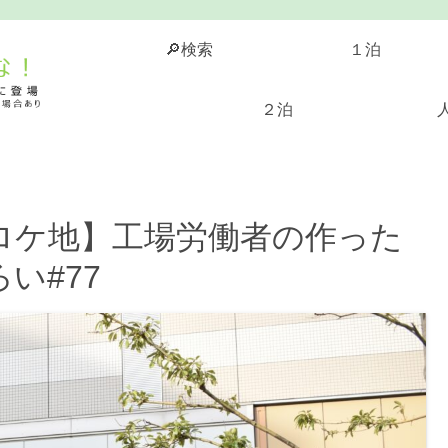
🔎検索
１泊
２泊
ロケ地】工場労働者の作った
い#77