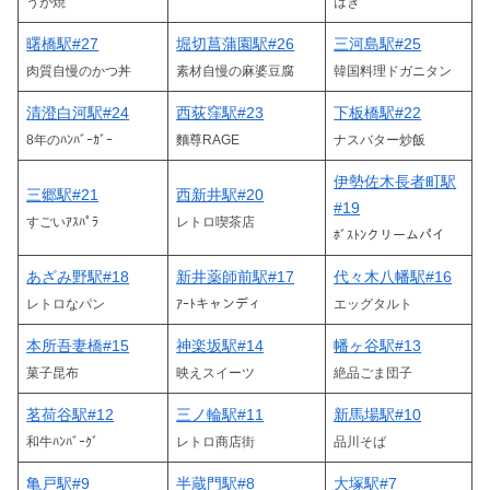
うが焼
はぎ
曙橋駅#27
堀切菖蒲園駅#26
三河島駅#25
肉質自慢のかつ丼
素材自慢の麻婆豆腐
韓国料理ドガニタン
清澄白河駅#24
西荻窪駅#23
下板橋駅#22
8年のﾊﾝﾊﾞｰｶﾞｰ
麵尊RAGE
ナスバター炒飯
伊勢佐木長者町駅
三郷駅#21
西新井駅#20
#19
すごいｱｽﾊﾟﾗ
レトロ喫茶店
ﾎﾞｽﾄﾝクリームパイ
あざみ野駅#18
新井薬師前駅#17
代々木八幡駅#16
レトロなパン
ｱｰﾄキャンディ
エッグタルト
本所吾妻橋#15
神楽坂駅#14
幡ヶ谷駅#13
菓子昆布
映えスイーツ
絶品ごま団子
茗荷谷駅#12
三ノ輪駅#11
新馬場駅#10
和牛ﾊﾝﾊﾞｰｸﾞ
レトロ商店街
品川そば
亀戸駅#9
半蔵門駅#8
大塚駅#7