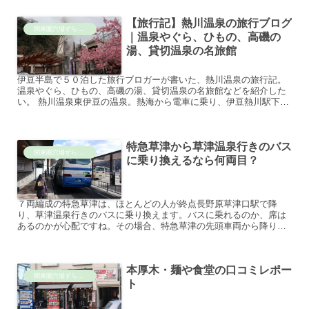
【旅行記】熱川温泉の旅行ブログ
関東圏穴場ずらし旅
｜温泉やぐら、ひもの、高磯の
湯、貸切温泉の名旅館
伊豆半島で５０泊した旅行ブロガーが書いた、熱川温泉の旅行記。
温泉やぐら、ひもの、高磯の湯、貸切温泉の名旅館などを紹介した
い。 熱川温泉東伊豆の温泉。熱海から電車に乗り、伊豆熱川駅下
車。熱海や伊東よりは小さいですが、大旅館もあります。湯気を
吹...
特急草津から草津温泉行きのバス
関東圏穴場ずらし旅
に乗り換えるなら何両目？
７両編成の特急草津は、ほとんどの人が終点長野原草津口駅で降
り、草津温泉行きのバスに乗り換えます。バスに乗れるのか、席は
あるのかが心配ですね。その場合、特急草津の先頭車両から降りて
ください。 ３・18ダイヤ改正後の情報は未反映です。反映までし...
本厚木・麺や食堂の口コミレポー
関東圏穴場ずらし旅
ト