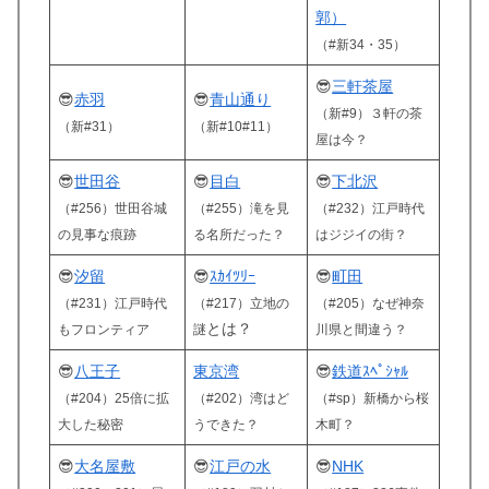
郭）
（#新34・35）
😎
三軒茶屋
😎
赤羽
😎
青山通り
（新#9）３軒の茶
（新#31）
（新#10#11）
屋は今？
😎
世田谷
😎
目白
😎
下北沢
（#256）世田谷城
（#255）滝を見
（#232）江戸時代
の見事な痕跡
る名所だった？
はジジイの街？
😎
汐留
😎
ｽｶｲﾂﾘｰ
😎
町田
（#231）
江戸時代
（#217）
立地の
（#205）なぜ神奈
とは？
もフロンティア
謎
川県と間違う？
😎
八王子
東京湾
😎
鉄道ｽﾍﾟｼｬﾙ
（#204）25倍に拡
（#202）湾はど
（#sp）新橋から桜
大した秘密
うできた？
木町？
😎
大名屋敷
😎
江戸の水
😎
NHK