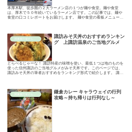
本厚木駅、徒歩圏の２大ラーメン店の１つが麺や食堂。麺や食堂
は、厚木で５０年続いているラーメン店です。この記事では、麺や
食堂の口コミレポートをお届けします。 麺や食堂の看板メニュー
味玉そば（７８０円） 麺や食堂は、醤油ラーメンが売りで、２番...
諏訪みそ天丼のおすすめランキン
関東圏穴場ずらし旅
グ 上諏訪温泉のご当地グルメ
とらべるじゃーな！ 諏訪特産の味噌を使い、最低１つは地のものを
使った信州諏訪のご当地グルメがみそ天丼です。このページでは、
諏訪みそ天丼の筆者おすすめをランキング形式で紹介します。 諏訪
みそ天丼の攻略法 諏訪みそ天丼は、上諏訪温泉がある諏訪市...
鎌倉カレー キャラウェイの行列
関東圏穴場ずらし旅
攻略～持ち帰りは行列なし～