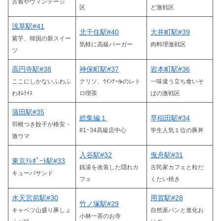
古着やヴィンテージ
区
ど激戦区
浅草駅#41
北千住駅#40
大井町駅#39
紫芋、韓国の新スイー
気軽に高級バーガー
肉料理激戦区
ツ
高円寺駅#38
神保町駅#37
岩本町駅#36
ここにしかないふわふ
クリソ、ｳｲﾝﾅｰ☕のレト
一味違う立ち食いそ
わｵﾑﾗｲｽ
ロ喫茶
ばの激戦区
蒲田駅#35
総集編１
早稲田駅#34
羽根つき餃子が格安・
#1~34高級店中心
学生人気１位の豚丼
激ウマ
入谷駅#32
曳舟駅#31
東京ﾃﾚﾎﾟｰﾄ駅#33
銭湯を改装した隠れカ
古民家カフェと粒だ
キューバサンド
フェ
くたい焼き
水天宮前駅#30
用賀駅#28
竹ノ塚駅#29
キャベツ山盛り豚しょ
自然派パンと進化お
小林一茶のお寺