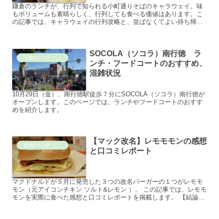
鎌倉のランチが、行列で知られる小町通りそばのキャラウェイ。味
もボリュームも素晴らしく、行列しても食べる価値はあります。こ
の記事では、キャラウェイの行列攻略と、並ばなくてよい持ち帰り
の情報をまとめました。 小町通り安いランチ：鎌倉駅小町通り ...
SOCOLA（ソコラ）南行徳 ラ
近場のランチ（by旅行ブログ）
ンチ・フードコートのおすすめ、
混雑状況
10月29日（金）、南行徳駅徒歩７分にSOCOLA（ソコラ）南行徳が
オープンします。このページでは、ランチやフードコートのおすす
めを紹介します。
【マック改名】レモモモンの感想
近場のランチ（by旅行ブログ）
と口コミレポート
マクドナルドが５月に発売した３つの改名バーガーの１つがレモモ
モン（元アイコンチキン ソルト&レモン ）。 この記事では、レモモ
モンを実際に食べた感想と口コミレポートを掲載します。 【結論】
マックとは思えない完成度 おすすめ度は最強クラス 写...