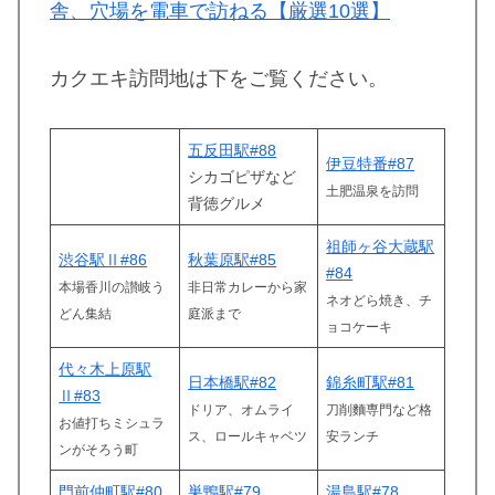
舎、穴場を電車で訪ねる【厳選10選】
カクエキ訪問地は下をご覧ください。
五反田駅#88
伊豆特番#87
シカゴピザなど
土肥温泉を訪問
背徳グルメ
祖師ヶ谷大蔵駅
渋谷駅Ⅱ#86
秋葉原駅#85
#84
本場香川の讃岐う
非日常カレーから家
ネオどら焼き、チ
どん集結
庭派まで
ョコケーキ
代々木上原駅
日本橋駅#82
錦糸町駅#81
Ⅱ#83
ドリア、オムライ
刀削麵専門など格
お値打ちミシュラ
ス、ロールキャベツ
安ランチ
ンがそろう町
門前仲町駅#80
巣鴨駅#79
湯島駅#78