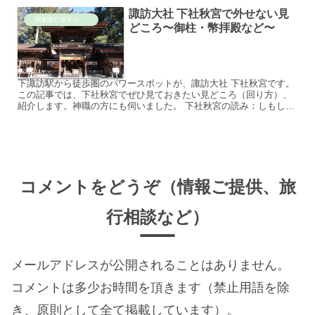
諏訪大社 下社秋宮で外せない見
関東圏穴場ずらし旅
どころ〜御柱・幣拝殿など〜
下諏訪駅から徒歩圏のパワースポットが、諏訪大社 下社秋宮です。
この記事では、下社秋宮でぜひ見ておきたい見どころ（回り方）、
紹介します。神職の方にも伺いました。 下社秋宮の読み：しもしゃ
あきみや 諏訪大社 下社秋宮 諏訪大社下社秋宮は、下諏訪...
コメントをどうぞ（情報ご提供、旅
行相談など）
メールアドレスが公開されることはありません。
コメントは多少お時間を頂きます（禁止用語を除
き、原則として全て掲載しています）。