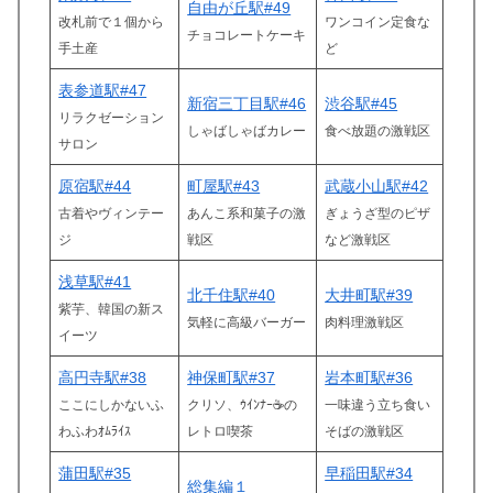
自由が丘駅#49
改札前で１個から
ワンコイン定食な
チョコレートケーキ
手土産
ど
表参道駅#47
新宿三丁目駅#46
渋谷駅#45
リラクゼーション
しゃばしゃばカレー
食べ放題の激戦区
サロン
原宿駅#44
町屋駅#43
武蔵小山駅#42
古着やヴィンテー
あんこ系和菓子の激
ぎょうざ型のピザ
ジ
戦区
など激戦区
浅草駅#41
北千住駅#40
大井町駅#39
紫芋、韓国の新ス
気軽に高級バーガー
肉料理激戦区
イーツ
高円寺駅#38
神保町駅#37
岩本町駅#36
ここにしかないふ
クリソ、ｳｲﾝﾅｰ☕の
一味違う立ち食い
わふわｵﾑﾗｲｽ
レトロ喫茶
そばの激戦区
蒲田駅#35
早稲田駅#34
総集編１