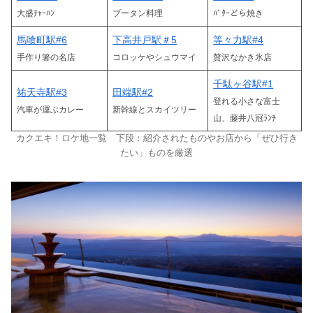
大盛ﾁｬｰﾊﾝ
ブータン料理
ﾊﾞﾀｰどら焼き
馬喰町駅#6
下高井戸駅＃5
等々力駅#4
手作り箸の名店
コロッケやシュウマイ
贅沢なかき氷店
千駄ヶ谷駅#1
祐天寺駅#3
田端駅#2
登れる小さな富士
汽車が運ぶカレー
新幹線とスカイツリー
山、藤井八冠ﾗﾝﾁ
カクエキ！ロケ地一覧 下段：紹介されたものやお店から「ぜひ行き
たい」ものを厳選