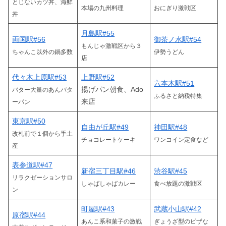
とじないカツ丼、海鮮
本場の九州料理
おにぎり激戦区
丼
月島駅#55
両国駅#56
御茶ノ水駅#54
もんじゃ激戦区から３
ちゃんこ以外の鍋多数
伊勢うどん
店
代々木上原駅#53
上野駅#52
六本木駅#51
揚げパン朝食、Ado
バター大量のあんバタ
ふるさと納税特集
来店
ーパン
東京駅#50
自由が丘駅#49
神田駅#48
改札前で１個から手土
チョコレートケーキ
ワンコイン定食など
産
表参道駅#47
新宿三丁目駅#46
渋谷駅#45
リラクゼーションサロ
しゃばしゃばカレー
食べ放題の激戦区
ン
町屋駅#43
武蔵小山駅#42
原宿駅#44
あんこ系和菓子の激戦
ぎょうざ型のピザな