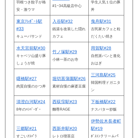
羽根つき餃子が格
学生人気１位の豚
#1~34高級店中心
安・激ウマ
丼
東京ﾃﾚﾎﾟｰﾄ駅
入谷駅#32
曳舟駅#31
#33
銭湯を改装した隠れ
古民家カフェと粒
キューバサンド
カフェ
だくたい焼き
水天宮前駅#30
用賀駅#28
竹ノ塚駅#29
キャベツ山盛り豚
自然派パンと進化
小林一茶のお寺
しょうが焼
おはぎ
三河島駅#25
曙橋駅#27
堀切菖蒲園駅#26
韓国料理ドガニタ
肉質自慢のかつ丼
素材自慢の麻婆豆腐
ン
清澄白河駅#24
西荻窪駅#23
下板橋駅#22
8年のﾊﾝﾊﾞｰｶﾞｰ
麵尊RAGE
ナスバター炒飯
伊勢佐木長者町
三郷駅#21
西新井駅#20
駅#19
すごいｱｽﾊﾟﾗ
レトロ喫茶店
ﾎﾞｽﾄﾝクリームパ