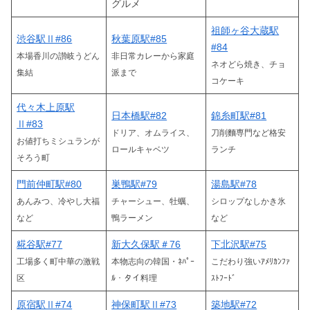
グルメ
祖師ヶ谷大蔵駅
渋谷駅Ⅱ#86
秋葉原駅#85
#84
本場香川の讃岐うどん
非日常カレーから家庭
ネオどら焼き、チョ
集結
派まで
コケーキ
代々木上原駅
日本橋駅#82
錦糸町駅#81
Ⅱ#83
ドリア、オムライス、
刀削麵専門など格安
お値打ちミシュランが
ロールキャベツ
ランチ
そろう町
門前仲町駅#80
巣鴨駅#79
湯島駅#78
あんみつ、冷やし大福
チャーシュー、牡蠣、
シロップなしかき氷
など
鴨ラーメン
など
糀谷駅#77
新大久保駅＃76
下北沢駅#75
工場多く町中華の激戦
本物志向の韓国・ﾈﾊﾟｰ
こだわり強いｱﾒﾘｶﾝﾌｧ
区
ﾙ・タイ料理
ｽﾄﾌｰﾄﾞ
原宿駅Ⅱ#74
神保町駅Ⅱ#73
築地駅#72