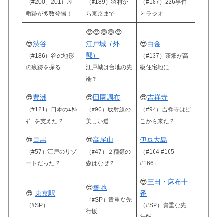
（#200、201）
屋
（#189）羽村か
（#187）226事件
敷跡が多数登場！
ら東京まで
とラジオ
😎😎😎😎😎
😎
渋谷
江戸城（外
😎
白金
郭）
（#186）谷の地形
（#137）茶畑が高
の痕跡を探る
江戸城は台地の先
級住宅地に
端？
😎
豊洲
😎
田園調布
😎
吉祥寺
（#121）日本の
ｴﾈﾙ
（#96）
放射線の
（#94）吉祥寺はど
ｷﾞｰ
を支えた？
美しい道
こから来た？
😎
目黒
😎
高尾山
伊豆大島
（#57）江戸のリゾ
（#47）２種類の
（#164 #165
ートだった？
森はなぜ？
#166）
😎
三田・麻布十
😎
築地
😎
東京駅
番
（#SP）貴重な先
（#SP）
（#SP）貴重な先
行版
行版