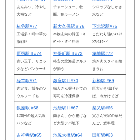
あんみつ、冷やし
チャーシュー、牡
シロップなしかき
大福など
蠣、鴨ラーメン
氷など
糀谷駅#77
新大久保駅＃76
下北沢駅#75
工場多く町中華の
本物志向の韓国・ﾈ
こだわり強いｱﾒﾘｶ
激戦区
ﾊﾟｰﾙ・タイ料理
ﾝﾌｧｽﾄﾌｰﾄﾞ
原宿駅Ⅱ#74
神保町駅Ⅱ#73
築地駅#72
青い玉子、リコッ
格安の北海道グルメ
焼き肉スタイル焼
タなどパンケーキ
が揃う
きうお
経堂駅#71
銀座駅Ⅱ#70
新橋駅 #69
肉定食、博多のソ
職人さん握りたての
巨大かき揚げそ
ウルフードも
寿司を冷凍保存
ば、冷
かけ
そば
銀座駅 #68
池袋駅Ⅱ#67
柴又駅#66
120円の超人気塩
肉まん、から揚げな
寅さん実家の草だ
パンなど
ど大型デパ地下
んご、鯉料理
吉祥寺駅#65
池尻大橋駅#64
田町駅#63