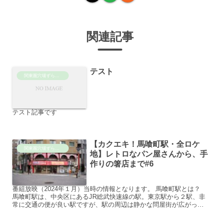
関連記事
テスト
関東圏穴場ずらし旅
テスト記事です
【カクエキ！馬喰町駅・全ロケ
関東圏穴場ずらし旅
地】レトロなパン屋さんから、手
作りの箸店まで#6
番組放映（2024年１月）当時の情報となります。 馬喰町駅とは？
馬喰町駅は、中央区にあるJR総武快速線の駅。東京駅から２駅、非
常に交通の便が良い駅ですが、駅の周辺は静かな問屋街が広がって
います。 江戸時代に馬場があり「幕府博労頭」が管理し...