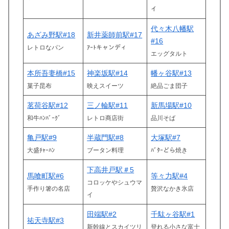
イ
代々木八幡駅
あざみ野駅#18
新井薬師前駅#17
#16
レトロなパン
ｱｰﾄキャンディ
エッグタルト
本所吾妻橋#15
神楽坂駅#14
幡ヶ谷駅#13
菓子昆布
映えスイーツ
絶品ごま団子
茗荷谷駅#12
三ノ輪駅#11
新馬場駅#10
和牛ﾊﾝﾊﾞｰｸﾞ
レトロ商店街
品川そば
亀戸駅#9
半蔵門駅#8
大塚駅#7
大盛ﾁｬｰﾊﾝ
ブータン料理
ﾊﾞﾀｰどら焼き
下高井戸駅＃5
馬喰町駅#6
等々力駅#4
コロッケやシュウマ
手作り箸の名店
贅沢なかき氷店
イ
田端駅#2
千駄ヶ谷駅#1
祐天寺駅#3
新幹線とスカイツリ
登れる小さな富士