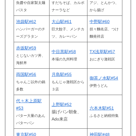
魚醬や自家製太麺
すだちそば、カルボ
アジ、とんかつ、
パスタ
ナーラなど
から揚げ
池袋駅#62
大山駅#61
中野駅#60
ハンバーガーのチ
巨大餃子、メンチカ
担々麵
名店
、つけ
ーズグラタン
ツ、カレーパン
麵発祥店
赤坂駅#59
中目黒駅#58
TX浅草駅#57
とじないカツ丼、
本場の九州料理
おにぎり激戦区
海鮮丼
両国駅#56
月島駅#55
御茶ノ水駅#54
ちゃんこ以外の鍋
もんじゃ激戦区から
伊勢うどん
多数
３店
代々木上原駅
上野駅#52
#53
六本木駅#51
揚げパン朝食、
バター大量のあん
ふるさと納税特集
Ado来店
バターパン
東京駅#50
神田駅#48