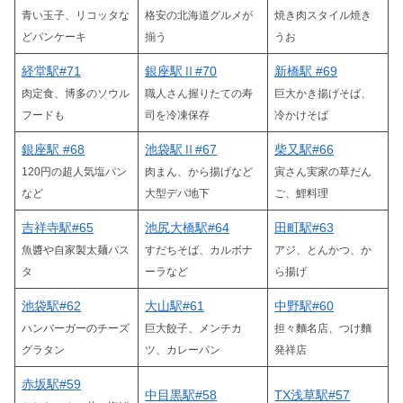
青い玉子、リコッタな
格安の北海道グルメが
焼き肉スタイル焼き
どパンケーキ
揃う
うお
経堂駅#71
銀座駅Ⅱ#70
新橋駅 #69
肉定食、博多のソウル
職人さん握りたての寿
巨大かき揚げそば、
フードも
司を冷凍保存
冷
かけ
そば
銀座駅 #68
池袋駅Ⅱ#67
柴又駅#66
120円の超人気塩パン
肉まん、から揚げなど
寅さん実家の草だん
など
大型デパ地下
ご、鯉料理
吉祥寺駅#65
池尻大橋駅#64
田町駅#63
魚醬や自家製太麺パス
すだちそば、カルボナ
アジ、とんかつ、か
タ
ーラなど
ら揚げ
池袋駅#62
大山駅#61
中野駅#60
ハンバーガーのチーズ
巨大餃子、メンチカ
担々麵
名店
、つけ麵
グラタン
ツ、カレーパン
発祥店
赤坂駅#59
中目黒駅#58
TX浅草駅#57